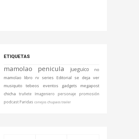
ETIQUETAS
mamolao
penicula
jueguico
no
mamolao
libro
rv
series
Editorial
se deja ver
musiquito
tebeos
eventos
gadgets
megapost
chicha
truñete
Imageniero
personaje
promosión
podcast
Paridas
conejos chupaos
trailer