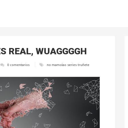
ES REAL, WUAGGGGH
0 comentarios
no mamolao
series
truñete