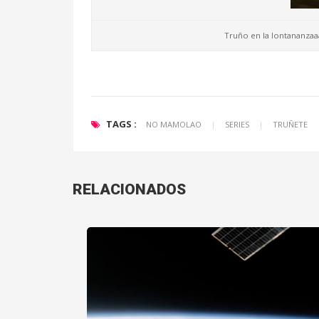
Truño en la lontananzaaa
TAGS :
NO MAMOLAO
|
SERIES
|
TRUÑETE
RELACIONADOS