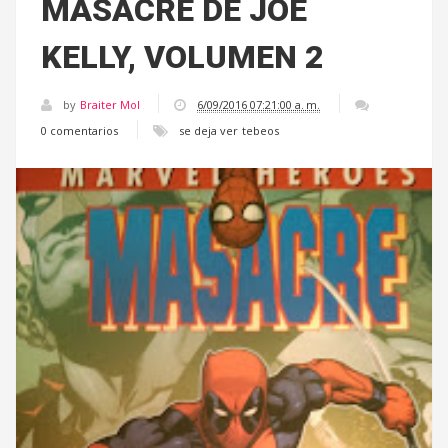
MASACRE DE JOE
KELLY, VOLUMEN 2
by
Braiter Mol
6/09/2016 07:21:00 a. m.
0 comentarios
se deja ver
tebeos