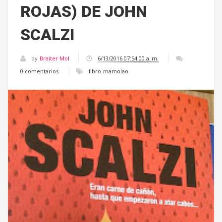
ROJAS) DE JOHN
SCALZI
by
Braiter Mol
6/13/2016 07:54:00 a. m.
0 comentarios
libro
mamolao