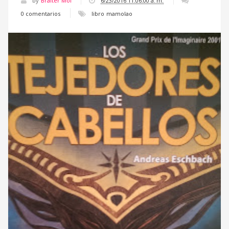
by
Braiter Mol
6/23/2016 11:06:00 a. m.
0 comentarios
libro
mamolao