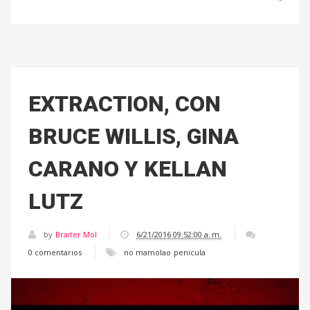
EXTRACTION, CON
BRUCE WILLIS, GINA
CARANO Y KELLAN
LUTZ
by
Braiter Mol
6/21/2016 09:52:00 a. m.
0 comentarios
no mamolao
penicula