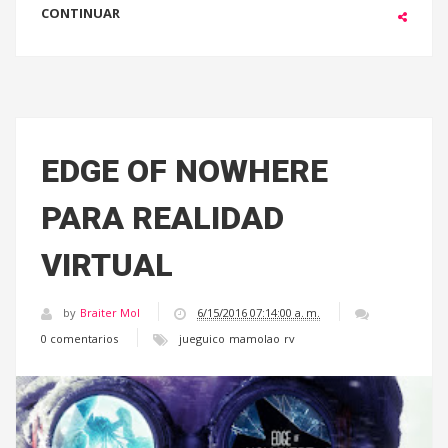
CONTINUAR
EDGE OF NOWHERE
PARA REALIDAD
VIRTUAL
by
Braiter Mol
6/15/2016 07:14:00 a. m.
0 comentarios
jueguico
mamolao
rv