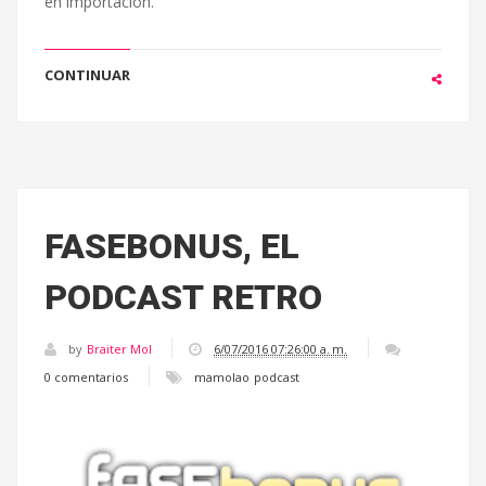
en importación.
CONTINUAR
FASEBONUS, EL
PODCAST RETRO
by
Braiter Mol
6/07/2016 07:26:00 a. m.
0 comentarios
mamolao
podcast