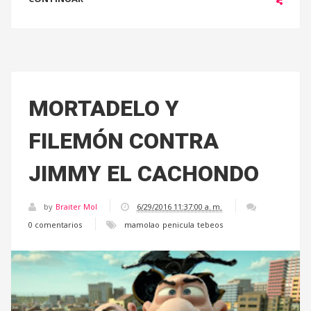
MORTADELO Y
FILEMÓN CONTRA
JIMMY EL CACHONDO
by
Braiter Mol
6/29/2016 11:37:00 a. m.
0 comentarios
mamolao
penicula
tebeos