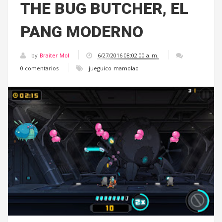
THE BUG BUTCHER, EL
PANG MODERNO
by
Braiter Mol
6/27/2016 08:02:00 a. m.
0 comentarios
jueguico
mamolao