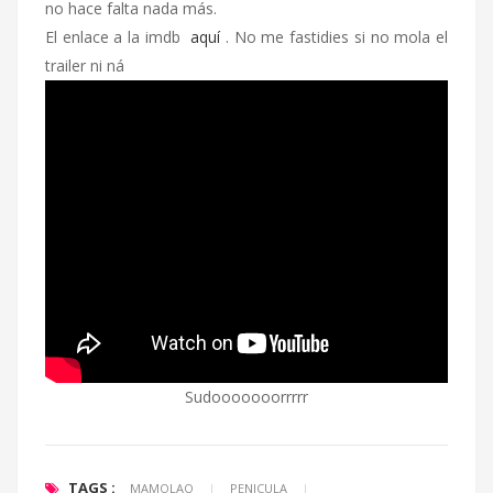
no hace falta nada más.
El enlace a la imdb
aquí
. No me fastidies si no mola el
trailer ni ná
Sudooooooorrrrr
TAGS :
MAMOLAO
|
PENICULA
|