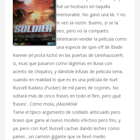
fué un hostiazo en taquilla
memorable. No ganó una kk. Y no
le veo la razón. Bueno, si se la
veo, pero no la comparto.
Intentaron vender la película como
una especie de spin-off de Blade
Ranner (el prota luchó en las puertas de tannhausser!!!,
si, esas que pasaron como lágrimas en lluvia con
acento de chiquito), y dándole ínfulas de película seria,
cuando en realidad lo que es es una película de Kurt
Russell Badass (Fucker) de mil pares de cojones. No
soltará más de cinco frases en todo el flim, pero ¡qué
frases! . Cómo mola, ¡MasMóla!
Tiene el típico argumento de soldado anticuado pero
bravo que gana al nuevo modelo efectivo pero frio, y
ya, pero con Kurt Russell cachas dando leches como
panes , un camión gigante que se llevó medio